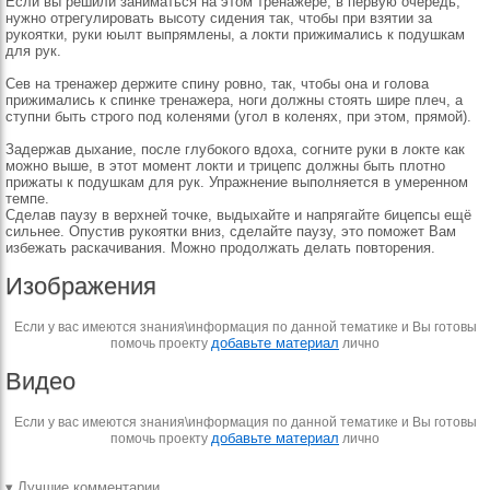
Если вы решили заниматься на этом тренажёре, в первую очередь,
нужно отрегулировать высоту сидения так, чтобы при взятии за
рукоятки, руки юылт выпрямлены, а локти прижимались к подушкам
для рук.
Сев на тренажер держите спину ровно, так, чтобы она и голова
прижимались к спинке тренажера, ноги должны стоять шире плеч, а
ступни быть строго под коленями (угол в коленях, при этом, прямой).
Задержав дыхание, после глубокого вдоха, согните руки в локте как
можно выше, в этот момент локти и трицепс должны быть плотно
прижаты к подушкам для рук. Упражнение выполняется в умеренном
темпе.
Сделав паузу в верхней точке, выдыхайте и напрягайте бицепсы ещё
сильнее. Опустив рукоятки вниз, сделайте паузу, это поможет Вам
избежать раскачивания. Можно продолжать делать повторения.
Изображения
Если у вас имеются знания\информация по данной тематике и Вы готовы
добавьте материал
помочь проекту
лично
Видео
Если у вас имеются знания\информация по данной тематике и Вы готовы
добавьте материал
помочь проекту
лично
▾ Лучшие комментарии