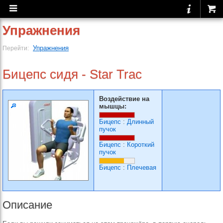
Упражнения
Упражнения
Перейти:
Бицепс сидя - Star Trac
Воздействие на
мышцы:
Бицепс
:
Длинный
пучок
Бицепс
:
Короткий
пучок
Бицепс
:
Плечевая
Описание