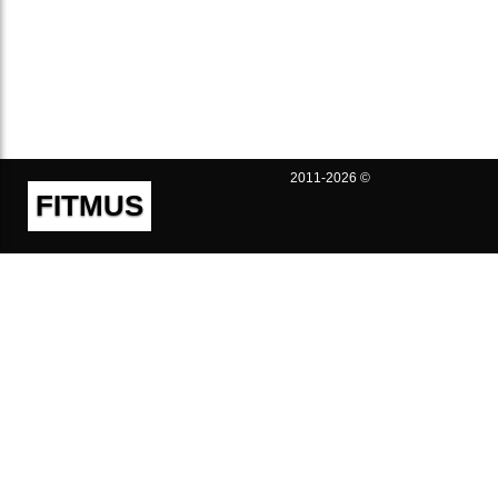
2011-2026 ©
FITMUS
Полезно
Контакты
Пользовательское соглашение
Политика конфиденциальности
Техническая поддержка
Публичная оферта
Предложения и жалобы
support@fitmus.com
Проект
Инструкции