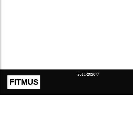
2011-2026 ©
FITMUS
Полезно
Контакты
Пользовательское соглашение
Политика конфиденциальности
Техническая поддержка
Публичная оферта
Предложения и жалобы
support@fitmus.com