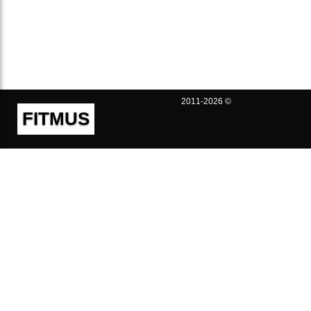
2011-2026 ©
FITMUS
Полезно
Контакты
Пользовательское соглашение
Политика конфиденциальности
Техническая поддержка
Публичная оферта
Предложения и жалобы
support@fitmus.com
Проект
Инструкции
Для разработчиков