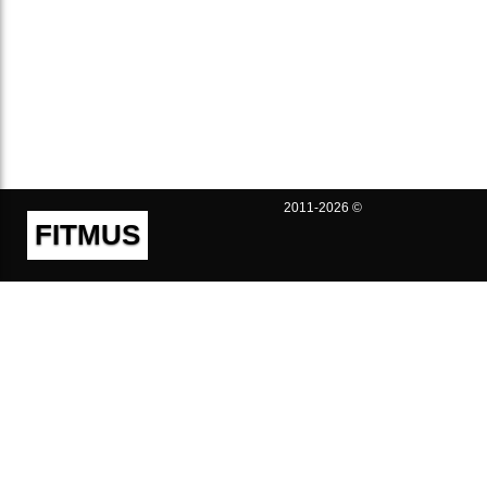
2011-2026 ©
FITMUS
Полезно
Контакты
Пользовательское соглашение
Политика конфиденциальности
Техническая поддержка
Публичная оферта
Предложения и жалобы
support@fitmus.com
Проект