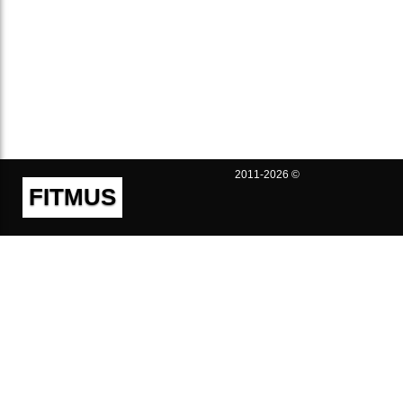
2011-2026 ©
FITMUS
Полезно
Контакты
Пользовательское соглашение
Политика конфиденциальности
Техническая поддержка
Публичная оферта
Предложения и жалобы
support@fitmus.com
Проект