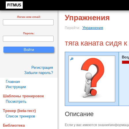
FITMUS
Упражнения
Логин или email:
Упражнения
Перейти:
Пароль:
тяга каната сидя к
Воз
Регистрация
Забыли пароль?
Главная
Инструкции
Шаблоны тренировок
Посмотреть
Тренер (beta-тест)
Описание
Список тренеров
Если у вас имеются знания\информаци
Библиотека