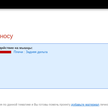
 носу
действие на мышцы:
Плечи
:
Задняя дельта
добавьте материал
я по данной тематике и Вы готовы помочь проекту
личн