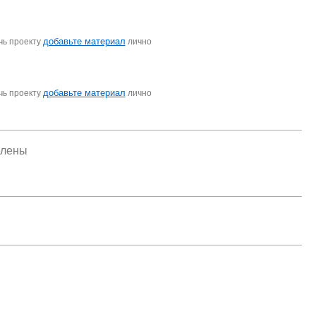
добавьте материал
чь проекту
лично
добавьте материал
чь проекту
лично
елены