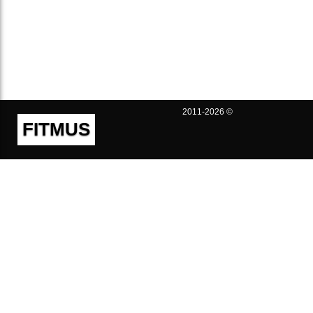
2011-2026 ©
FITMUS
Полезно
Контакты
Пользовательское соглашение
Политика конфиденциальности
Техническая поддержка
Публичная оферта
Предложения и жалобы
support@fitmus.com
Проект
Инструкции