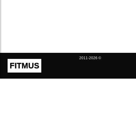
2011-2026 ©
FITMUS
Полезно
Контакты
Пользовательское соглашение
Политика конфиденциальности
Техническая поддержка
Публичная оферта
Предложения и жалобы
support@fitmus.com
Проект