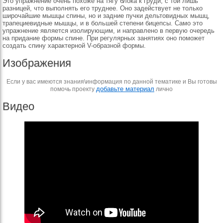
Это упражнение очень похоже на тягу блока к груди, с той лишь
разницей, что выполнять его труднее. Оно задействует не только
широчайшие мышцы спины, но и задние пучки дельтовидных мышц,
трапециевидные мышцы, и в большей степени бицепсы. Само это
упражнение является изолирующим, и направлено в первую очередь
на придание формы спине. При регулярных занятиях оно поможет
создать спину характерной V-образной формы.
Изображения
Если у вас имеются знания\информация по данной тематике и Вы готовы
добавьте материал
помочь проекту
лично
Видео