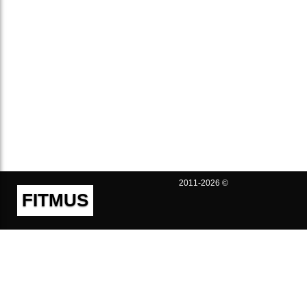
2011-2026 ©
FITMUS
Полезно
Контакты
Пользовательское соглашение
Политика конфиденциальности
Техническая поддержка
Публичная оферта
Предложения и жалобы
support@fitmus.com