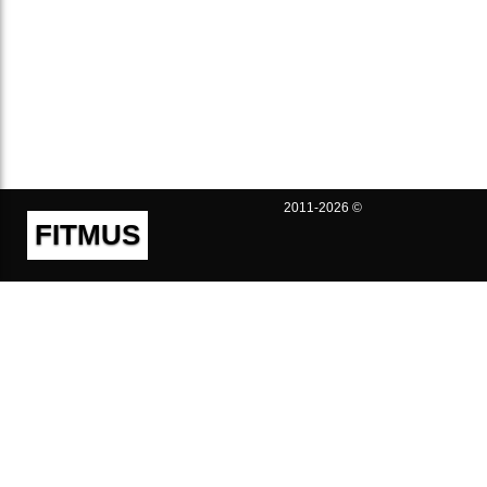
2011-2026 ©
FITMUS
Полезно
Контакты
Пользовательское соглашение
Политика конфиденциальности
Техническая поддержка
Публичная оферта
Предложения и жалобы
support@fitmus.com
Проект