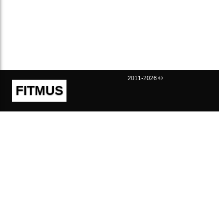
2011-2026 ©
FITMUS
Полезно
Контакты
Пользовательское соглашение
Политика конфиденциальности
Техническая поддержка
Публичная оферта
Предложения и жалобы
support@fitmus.com
Проект
Инструкции