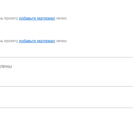
добавьте материал
чь проекту
лично
добавьте материал
чь проекту
лично
елены