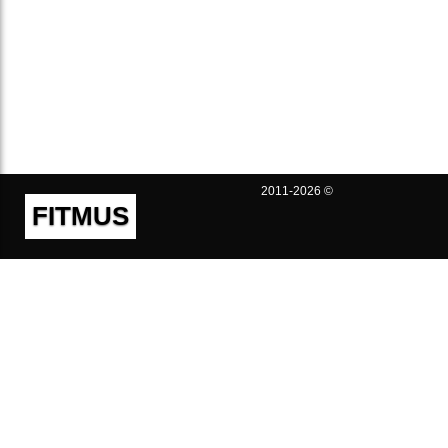
2011-2026 ©
FITMUS
Полезно
Контакты
Пользовательское соглашение
Политика конфиденциальности
Техническая поддержка
Публичная оферта
Предложения и жалобы
support@fitmus.com
Проект