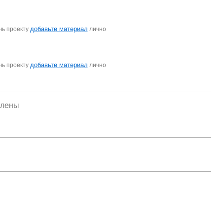
добавьте материал
чь проекту
лично
добавьте материал
чь проекту
лично
елены