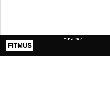
2011-2026 ©
FITMUS
Полезно
Контакты
Пользовательское соглашение
Политика конфиденциальности
Техническая поддержка
Публичная оферта
Предложения и жалобы
support@fitmus.com
Проект
Инструкции