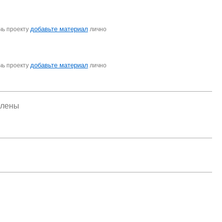
добавьте материал
чь проекту
лично
добавьте материал
чь проекту
лично
елены