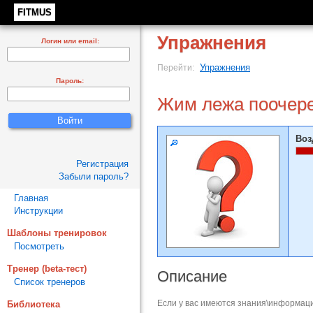
FITMUS
Упражнения
Логин или email:
Упражнения
Перейти:
Пароль:
Жим лежа поочер
Воз
Регистрация
Забыли пароль?
Главная
Инструкции
Шаблоны тренировок
Посмотреть
Тренер (beta-тест)
Описание
Список тренеров
Если у вас имеются знания\информаци
Библиотека