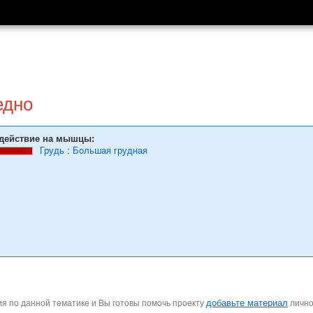
едно
действие на мышцы:
Грудь
:
Большая грудная
добавьте материал
я по данной тематике и Вы готовы помочь проекту
личн