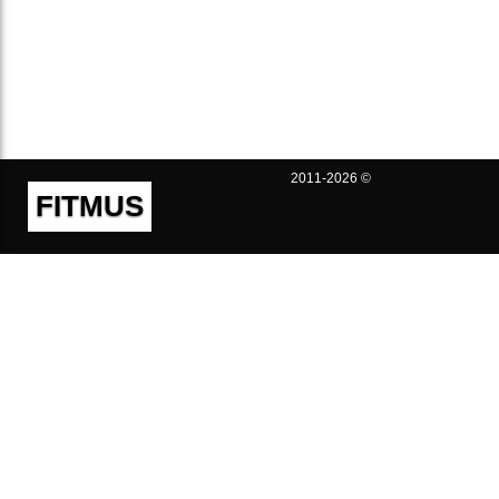
2011-2026 ©
FITMUS
Полезно
Контакты
Пользовательское соглашение
Политика конфиденциальности
Техническая поддержка
Публичная оферта
Предложения и жалобы
support@fitmus.com
Проект
Инструкции