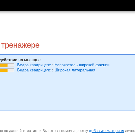
 тренажере
действие на мышцы:
Бедра квадрицепс
:
Напрягатель широкой фасции
Бедра квадрицепс
:
Широкая латеральная
добавьте материал
я по данной тематике и Вы готовы помочь проекту
личн