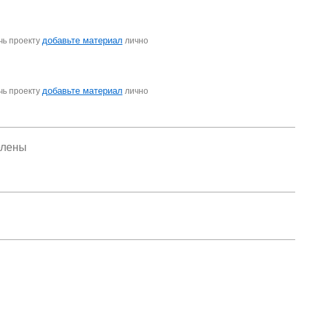
добавьте материал
чь проекту
лично
добавьте материал
чь проекту
лично
елены