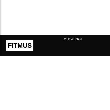
2011-2026 ©
FITMUS
Полезно
Контакты
Пользовательское соглашение
Политика конфиденциальности
Техническая поддержка
Публичная оферта
Предложения и жалобы
support@fitmus.com
Проект
Инструкции