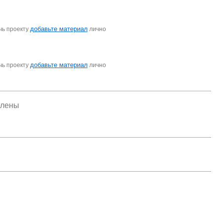
добавьте материал
чь проекту
лично
добавьте материал
чь проекту
лично
елены