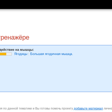
тренажёре
действие на мышцы:
Ягодицы
:
Большая ягодичная мышца.
добавьте материал
я по данной тематике и Вы готовы помочь проекту
личн