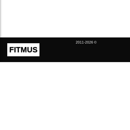
2011-2026 ©
FITMUS
Полезно
Контакты
Пользовательское соглашение
Политика конфиденциальности
Техническая поддержка
Публичная оферта
Предложения и жалобы
support@fitmus.com
Проект
Инструкции
Для разработчиков