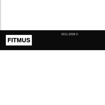
2011-2026 ©
FITMUS
Полезно
Контакты
Пользовательское соглашение
Политика конфиденциальности
Техническая поддержка
Публичная оферта
Предложения и жалобы
support@fitmus.com
Проект
Инструкции
Для разработчиков