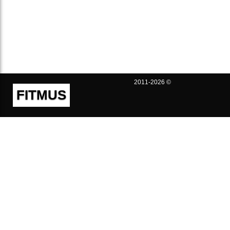
2011-2026 ©
FITMUS
Полезно
Контакты
Пользовательское соглашение
Политика конфиденциальности
Техническая поддержка
Публичная оферта
Предложения и жалобы
support@fitmus.com
Проект
Инструкции