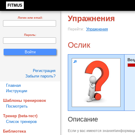
FITMUS
Упражнения
Логин или email:
Упражнения
Перейти:
Пароль:
Ослик
Воз
Регистрация
Забыли пароль?
Главная
Инструкции
Шаблоны тренировок
Посмотреть
Тренер (beta-тест)
Описание
Список тренеров
Если у вас имеются знания\информаци
Библиотека