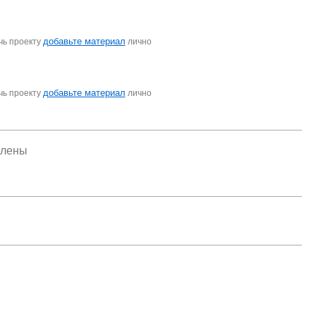
добавьте материал
чь проекту
лично
добавьте материал
чь проекту
лично
елены