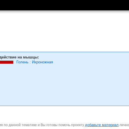
действие на мышцы:
Голень
:
Икроножная
добавьте материал
я по данной тематике и Вы готовы помочь проекту
личн