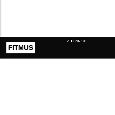
2011-2026 ©
FITMUS
Полезно
Контакты
Пользовательское соглашение
Политика конфиденциальности
Техническая поддержка
Публичная оферта
Предложения и жалобы
support@fitmus.com
Проект
Инструкции