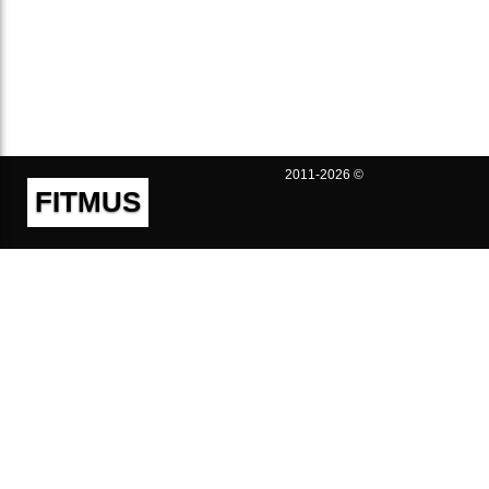
2011-2026 ©
FITMUS
Полезно
Контакты
Пользовательское соглашение
Политика конфиденциальности
Техническая поддержка
Публичная оферта
Предложения и жалобы
support@fitmus.com
Проект
Инструкции