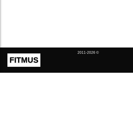
2011-2026 ©
FITMUS
Полезно
Контакты
Пользовательское соглашение
Политика конфиденциальности
Техническая поддержка
Публичная оферта
Предложения и жалобы
support@fitmus.com
Проект
Инструкции