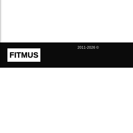
2011-2026 ©
FITMUS
Полезно
Контакты
Пользовательское соглашение
Политика конфиденциальности
Техническая поддержка
Публичная оферта
Предложения и жалобы
support@fitmus.com
Проект
Инструкции