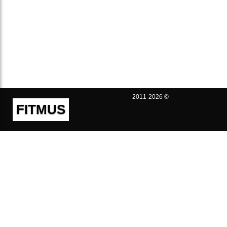
2011-2026 ©
FITMUS
Полезно
Контакты
Пользовательское соглашение
Политика конфиденциальности
Техническая поддержка
Публичная оферта
Предложения и жалобы
support@fitmus.com
Проект