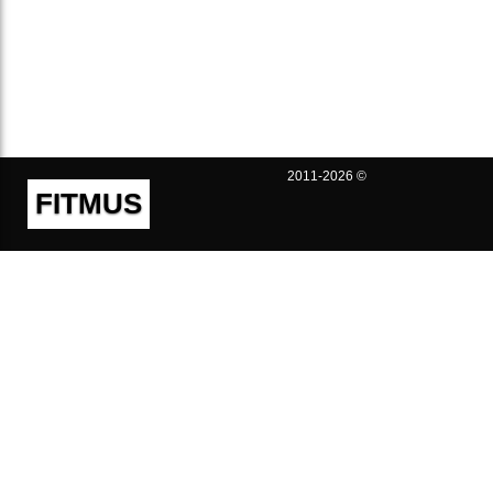
2011-2026 ©
FITMUS
Полезно
Контакты
Пользовательское соглашение
Политика конфиденциальности
Техническая поддержка
Публичная оферта
Предложения и жалобы
support@fitmus.com
Проект
Инструкции