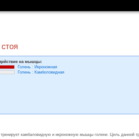
 стоя
действие на мышцы:
Голень
:
Икроножная
Голень
:
Камболовидная
я тренирует камбаловидную и икроножную мышцы голени. Цель данной т