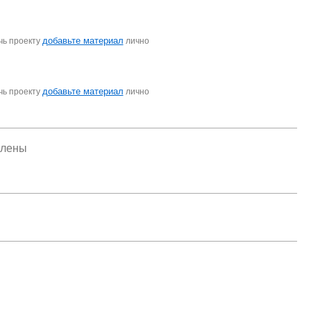
добавьте материал
чь проекту
лично
добавьте материал
чь проекту
лично
елены