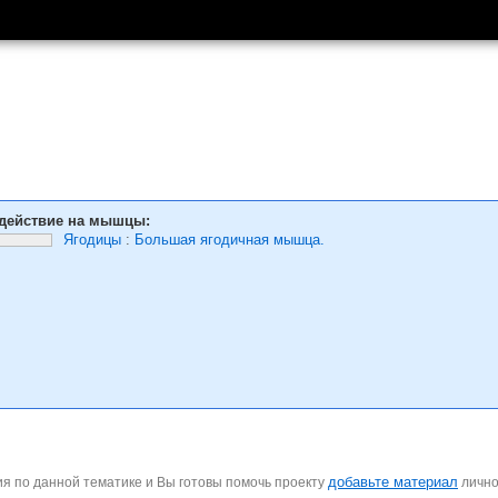
действие на мышцы:
Ягодицы
:
Большая ягодичная мышца.
добавьте материал
я по данной тематике и Вы готовы помочь проекту
личн