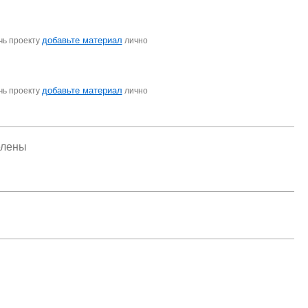
добавьте материал
чь проекту
лично
добавьте материал
чь проекту
лично
елены