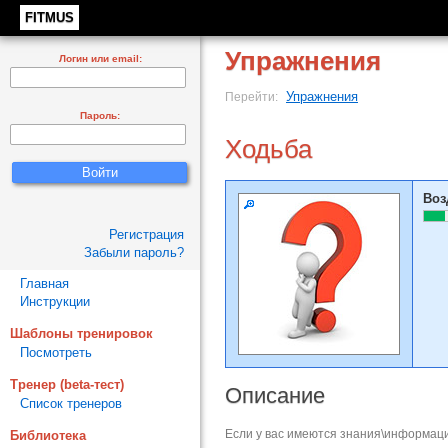
FITMUS
Упражнения
Логин или email:
Упражнения
Перейти:
Пароль:
Ходьба
Воз
Регистрация
Забыли пароль?
Главная
Инструкции
Шаблоны тренировок
Посмотреть
Тренер (beta-тест)
Описание
Список тренеров
Если у вас имеются знания\информаци
Библиотека