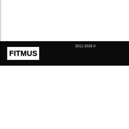
2011-2026 ©
FITMUS
Полезно
Контакты
Пользовательское соглашение
Политика конфиденциальности
Техническая поддержка
Публичная оферта
Предложения и жалобы
support@fitmus.com
Проект
Инструкции