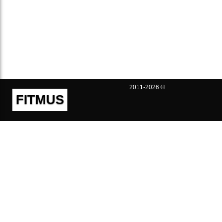
2011-2026 ©
FITMUS
Полезно
Контакты
Пользовательское соглашение
Политика конфиденциальности
Техническая поддержка
Публичная оферта
Предложения и жалобы
support@fitmus.com
Проект
Инструкции