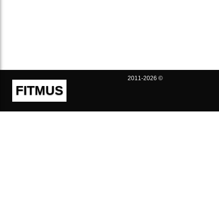
2011-2026 ©
FITMUS
Полезно
Контакты
Пользовательское соглашение
Политика конфиденциальности
Техническая поддержка
Публичная оферта
Предложения и жалобы
support@fitmus.com
Проект
Инструкции