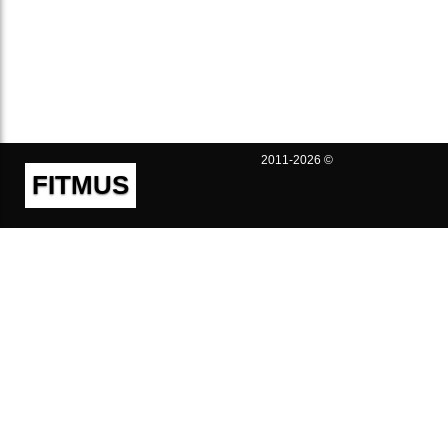
2011-2026 ©
FITMUS
Полезно
Контакты
Пользовательское соглашение
Политика конфиденциальности
Техническая поддержка
Публичная оферта
Предложения и жалобы
support@fitmus.com
Проект
Инструкции