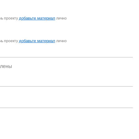
добавьте материал
чь проекту
лично
добавьте материал
чь проекту
лично
елены