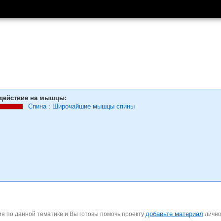
действие на мышцы:
Спина
:
Широчайшие мышцы спины
добавьте материал
я по данной тематике и Вы готовы помочь проекту
личн