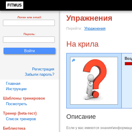
FITMUS
Упражнения
Логин или email:
Упражнения
Перейти:
Пароль:
На крила
Воз
Регистрация
Забыли пароль?
Главная
Инструкции
Шаблоны тренировок
Посмотреть
Тренер (beta-тест)
Описание
Список тренеров
Если у вас имеются знания\информаци
Библиотека