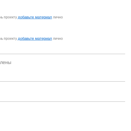
добавьте материал
чь проекту
лично
добавьте материал
чь проекту
лично
елены