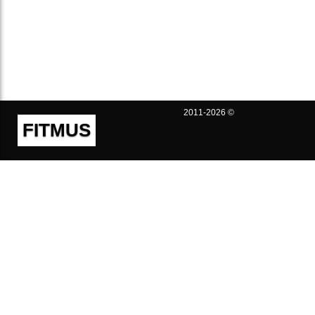
2011-2026 ©
FITMUS
Полезно
Контакты
Пользовательское соглашение
Политика конфиденциальности
Техническая поддержка
Публичная оферта
Предложения и жалобы
support@fitmus.com
Проект
Инструкции