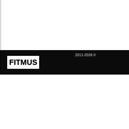
2011-2026 ©
FITMUS
Полезно
Контакты
Пользовательское соглашение
Политика конфиденциальности
Техническая поддержка
Публичная оферта
Предложения и жалобы
support@fitmus.com
Проект