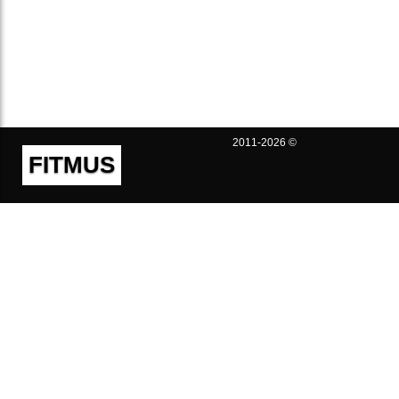
2011-2026 ©
FITMUS
Полезно
Контакты
Пользовательское соглашение
Политика конфиденциальности
Техническая поддержка
Публичная оферта
Предложения и жалобы
support@fitmus.com
Проект
Инструкции