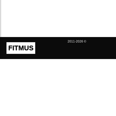
2011-2026 ©
FITMUS
Полезно
Контакты
Пользовательское соглашение
Политика конфиденциальности
Техническая поддержка
Публичная оферта
Предложения и жалобы
support@fitmus.com
Проект
Инструкции