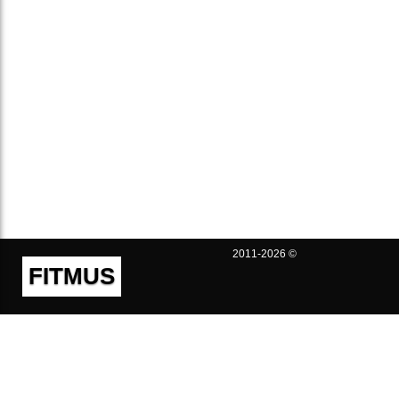
2011-2026 ©
FITMUS
Полезно
Контакты
Пользовательское соглашение
Политика конфиденциальности
Техническая поддержка
Публичная оферта
Предложения и жалобы