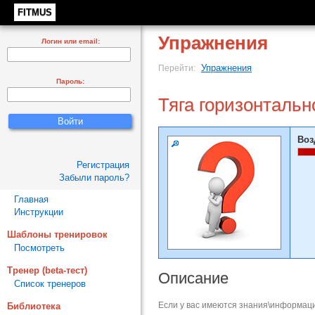
FITMUS
Упражнения
Логин или email:
Упражнения
Перейти:
Пароль:
Тяга горизонталь
Воз
Регистрация
Забыли пароль?
Главная
Инструкции
Шаблоны тренировок
Посмотреть
Тренер (beta-тест)
Описание
Список тренеров
Если у вас имеются знания\информаци
Библиотека