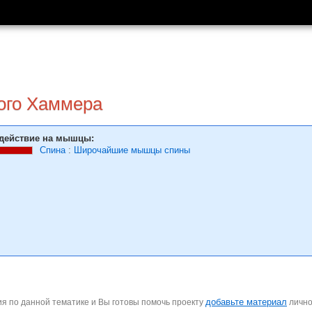
ного Хаммера
действие на мышцы:
Спина
:
Широчайшие мышцы спины
добавьте материал
я по данной тематике и Вы готовы помочь проекту
личн