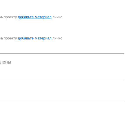
добавьте материал
чь проекту
лично
добавьте материал
чь проекту
лично
елены