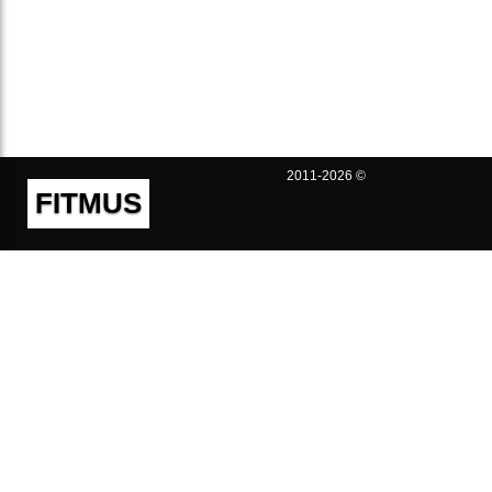
2011-2026 ©
FITMUS
Полезно
Контакты
Пользовательское соглашение
Политика конфиденциальности
Техническая поддержка
Публичная оферта
Предложения и жалобы
support@fitmus.com
Проект
Инструкции