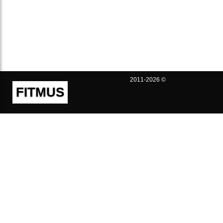
2011-2026 ©
FITMUS
Полезно
Контакты
Пользовательское соглашение
Политика конфиденциальности
Техническая поддержка
Публичная оферта
Предложения и жалобы
support@fitmus.com
Проект
Инструкции