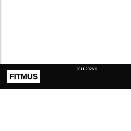
2011-2026 ©
FITMUS
Полезно
Контакты
Пользовательское соглашение
Политика конфиденциальности
Техническая поддержка
Публичная оферта
Предложения и жалобы
support@fitmus.com