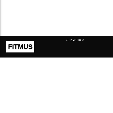
2011-2026 ©
FITMUS
Полезно
Контакты
Пользовательское соглашение
Политика конфиденциальности
Техническая поддержка
Публичная оферта
Предложения и жалобы
support@fitmus.com
Проект
Инструкции